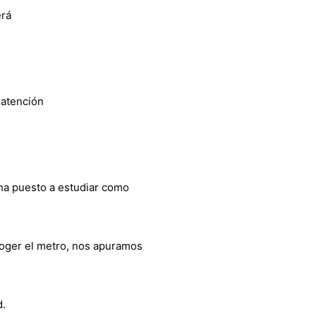
erá
 atención
ha puesto a estudiar como
coger el metro, nos apuramos
d.