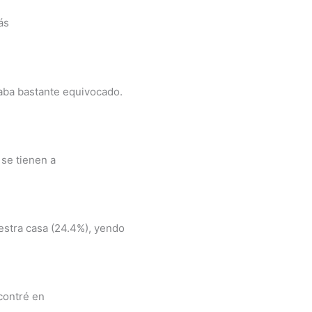
ás
aba bastante equivocado.
 se tienen a
estra casa (24.4%), yendo
contré en