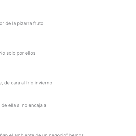
r de la pizarra fruto
o solo por ellos
de cara al frío invierno
de ella si no encaja a
iseñan el ambiente de un negocio” hemos