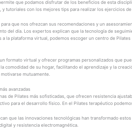
nos permite que podamos disfrutar de los beneficios de esta disc
y tutoriales con los mejores tips para realizar los ejercicios de
es para que nos ofrezcan sus recomendaciones y un asesoramient
to del día. Los expertos explican que la tecnología de seguimie
s a la plataforma virtual, podemos escoger un centro de Pilate
 a un formato virtual y ofrecer programas personalizados que pue
 la comodidad de su hogar, facilitando el aprendizaje y la crea
 y motivarse mutuamente.
s más avanzadas
s de Pilates más sofisticadas, que ofrecen resistencia ajustabl
tivo para el desarrollo físico. En el Pilates terapéutico podemo
can que las innovaciones tecnológicas han transformado estos 
igital y resistencia electromagnética.