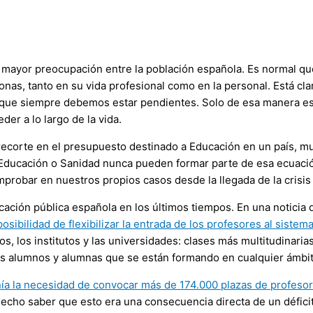
mayor preocupación entre la población española. Es normal que
onas, tanto en su vida profesional como en la personal. Está c
 que siempre debemos estar pendientes. Solo de esa manera e
er a lo largo de la vida.
 recorte en el presupuesto destinado a Educación en un país, m
Educación o Sanidad nunca pueden formar parte de esa ecuación
probar en nuestros propios casos desde la llegada de la crisis
ción pública española en los últimos tiempos. En una noticia q
osibilidad de flexibilizar la entrada de los profesores al siste
ios, los institutos y las universidades: clases más multitudinar
os alumnos y alumnas que se están formando en cualquier ámbit
nía la necesidad de convocar más de 174.000 plazas de profesora
 hecho saber que esto era una consecuencia directa de un défici