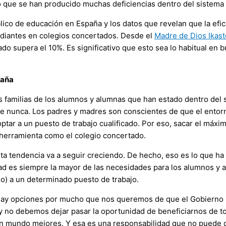
o que se han producido muchas deficiencias dentro del sistema 
blico de educación en España y los datos que revelan que la efi
udiantes en colegios concertados. Desde el
Madre de Dios Ikast
do supera el 10%. Es significativo que esto sea lo habitual en 
spaña
as familias de los alumnos y alumnas que han estado dentro del
ue nunca. Los padres y madres son conscientes de que el ento
optar a un puesto de trabajo cualificado. Por eso, sacar el máx
 herramienta como el colegio concertado.
ta tendencia va a seguir creciendo. De hecho, eso es lo que h
dad es siempre la mayor de las necesidades para los alumnos y 
no) a un determinado puesto de trabajo.
Hay opciones por mucho que nos queremos de que el Gobierno no 
 no debemos dejar pasar la oportunidad de beneficiarnos de tod
y un mundo mejores. Y esa es una responsabilidad que no puede