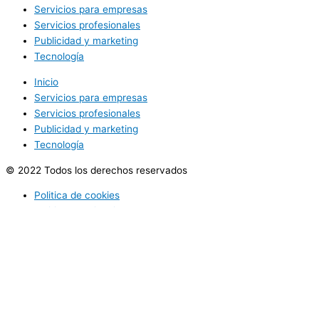
Servicios para empresas
Servicios profesionales
Publicidad y marketing
Tecnología
Inicio
Servicios para empresas
Servicios profesionales
Publicidad y marketing
Tecnología
© 2022 Todos los derechos reservados
Politica de cookies
Politica de privacidad
Utilizamos cookies opcionales para mejorar tu experiencia en
nuestros sitios web, como a través de conexiones en redes
sociales, y para mostrar publicidad personalizada en función de tu
actividad en línea. Si rechazas las cookies opcionales, solo se
utilizarán las cookies necesarias para prestarte nuestros servicios.