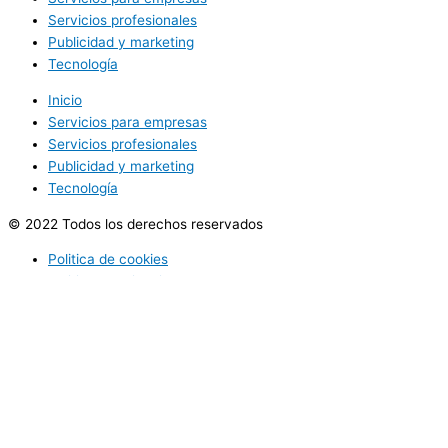
Servicios profesionales
Publicidad y marketing
Tecnología
Inicio
Servicios para empresas
Servicios profesionales
Publicidad y marketing
Tecnología
© 2022 Todos los derechos reservados
Politica de cookies
Politica de privacidad
Utilizamos cookies opcionales para mejorar tu experiencia en
nuestros sitios web, como a través de conexiones en redes
sociales, y para mostrar publicidad personalizada en función de tu
actividad en línea. Si rechazas las cookies opcionales, solo se
utilizarán las cookies necesarias para prestarte nuestros servicios.