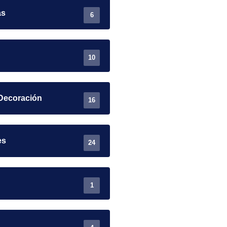
as
6
10
Decoración
16
es
24
1