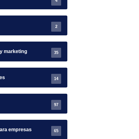
4
2
 y marketing
35
es
14
97
para empresas
65