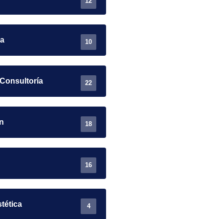
12
ra
10
 Consultoría
22
n
18
16
stética
4