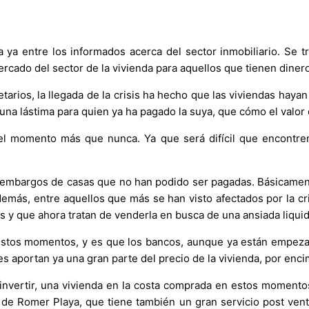
a entre los informados acerca del sector inmobiliario. Se t
ado del sector de la vivienda para aquellos que tienen dinero
tarios, la llegada de la crisis ha hecho que las viviendas hay
 una lástima para quien ya ha pagado la suya, que cómo el valor
el momento más que nunca. Ya que será difícil que encontrem
s embargos de casas que no han podido ser pagadas. Básicam
 Además, entre aquellos que más se han visto afectados por la c
y que ahora tratan de venderla en busca de una ansiada liquide
estos momentos, y es que los bancos, aunque ya están empezan
es aportan ya una gran parte del precio de la vivienda, por enci
invertir, una vivienda en la costa comprada en estos momentos
so de Romer Playa, que tiene también un gran servicio post ven