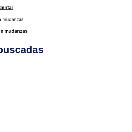
dental
 de mudanzas
 buscadas