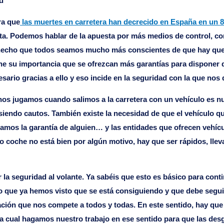
d
ra que
las muertes en carretera han decrecido en España en un 8
ta. Podemos hablar de la apuesta por más medios de control, co
 hecho que todos seamos mucho más conscientes de que hay que te
ne su importancia que se ofrezcan más garantías para disponer 
esario gracias a ello y eso incide en la seguridad con la que no
nos jugamos cuando salimos a la carretera con un vehículo es nu
iendo cautos. También existe la necesidad de que el vehículo 
amos la garantía de alguien… y las entidades que ofrecen vehícu
oche no está bien por algún motivo, hay que ser rápidos, llevar
la seguridad al volante. Ya sabéis que esto es básico para cont
algo que ya hemos visto que se está consiguiendo y que debe seg
ción que nos compete a todos y todas. En este sentido, hay que 
 cual hagamos nuestro trabajo en ese sentido para que las desgr