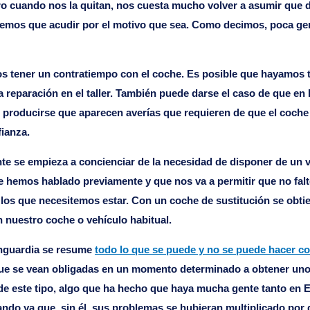
pero cuando nos la quitan, nos cuesta mucho volver a asumir qu
enemos que acudir por el motivo que sea. Como decimos, poca ge
tener un contratiempo con el coche. Es posible que hayamos ten
 reparación en el taller. También puede darse el caso de que en
e producirse que aparecen averías que requieren de que el coche
ianza.
te se empieza a concienciar de la necesidad de disponer de un veh
e hemos hablado previamente y que nos va a permitir que no fal
 los que necesitemos estar. Con un coche de sustitución se obtien
nuestro coche o vehículo habitual.
Vanguardia se resume
todo lo que se puede y no se puede hacer co
que se vean obligadas en un momento determinado a obtener uno d
e este tipo, algo que ha hecho que haya mucha gente tanto en 
do ya que, sin él, sus problemas se hubieran multiplicado por 