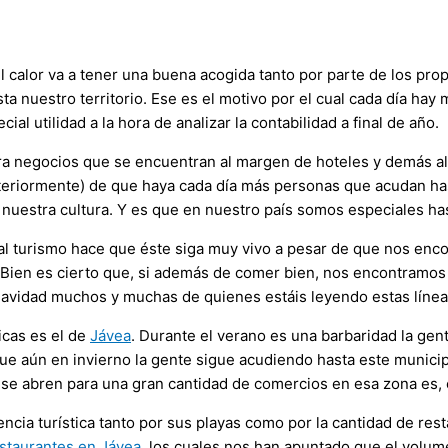
 el calor va a tener una buena acogida tanto por parte de los pr
sta nuestro territorio. Ese es el motivo por el cual cada día ha
 utilidad a la hora de analizar la contabilidad a final de año.
s para negocios que se encuentran al margen de hoteles y demás a
eriormente) de que haya cada día más personas que acudan hast
 nuestra cultura. Y es que en nuestro país somos especiales ha
al turismo hace que éste siga muy vivo a pesar de que nos encon
 Bien es cierto que, si además de comer bien, nos encontramos 
Navidad muchos y muchas de quienes estáis leyendo estas línea
icas es el de
Jávea
. Durante el verano es una barbaridad la gent
ue aún en invierno la gente sigue acudiendo hasta este municip
e se abren para una gran cantidad de comercios en esa zona es, 
encia turística tanto por sus playas como por la cantidad de re
staurantes en Jávea
, los cuales nos han apuntado que el volu