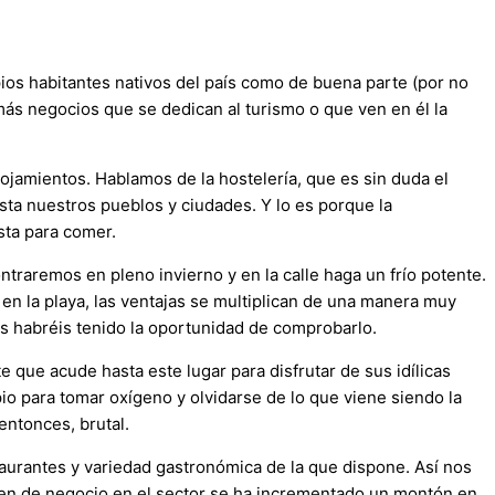
opios habitantes nativos del país como de buena parte (por no
y más negocios que se dedican al turismo o que ven en él la
lojamientos. Hablamos de la hostelería, que es sin duda el
a nuestros pueblos y ciudades. Y lo es porque la
sta para comer.
traremos en pleno invierno y en la calle haga un frío potente.
en la playa, las ventajas se multiplican de una manera muy
s habréis tenido la oportunidad de comprobarlo.
e que acude hasta este lugar para disfrutar de sus idílicas
io para tomar oxígeno y olvidarse de lo que viene siendo la
entonces, brutal.
staurantes y variedad gastronómica de la que dispone. Así nos
men de negocio en el sector se ha incrementado un montón en