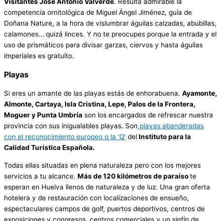
Visitantes José Antonio Valverde
. Resulta admirable la
competencia ornitológica de Miguel Ángel Jiménez, guía de
Doñana Nature, a la hora de vislumbrar águilas calzadas, abubillas,
calamones… quizá linces. Y no te preocupes porque la entrada y el
uso de prismáticos para divisar garzas, ciervos y hasta águilas
imperiales es gratuito.
Playas
Si eres un amante de las playas estás de enhorabuena.
Ayamonte,
Almonte, Cartaya, Isla Cristina, Lepe, Palos de la Frontera,
Moguer y Punta Umbría
son los encargados de refrescar nuestra
provincia con sus inigualables playas. Son
playas abanderadas
con el reconocimiento europeo o la ‘Q’
del
Instituto para la
Calidad Turística Española.
Todas ellas situadas en plena naturaleza pero con los mejores
servicios a tu alcance.
Más de 120 kilómetros de paraíso
te
esperan en Huelva llenos de naturaleza y de luz. Una gran oferta
hotelera y de restauración con localizaciones de ensueño,
espectaculares campos de golf, puertos deportivos, centros de
exposiciones y congresos, centros comerciales y un sinfín de