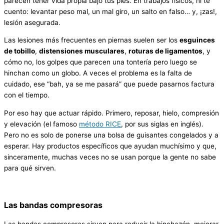
parecen tener vida propia bajo tus pies. En trabajos físicos, ni te
cuento: levantar peso mal, un mal giro, un salto en falso… y, ¡zas!,
lesión asegurada.
Las lesiones más frecuentes en piernas suelen ser los
esguinces
de tobillo
,
distensiones musculares
,
roturas de ligamentos
, y
cómo no, los golpes que parecen una tontería pero luego se
hinchan como un globo. A veces el problema es la falta de
cuidado, ese “bah, ya se me pasará” que puede pasarnos factura
con el tiempo.
Por eso hay que actuar rápido. Primero, reposar, hielo, compresión
y elevación (el famoso
método RICE
, por sus siglas en inglés).
Pero no es solo de ponerse una bolsa de guisantes congelados y a
esperar. Hay productos específicos que ayudan muchísimo y que,
sinceramente, muchas veces no se usan porque la gente no sabe
para qué sirven.
Las bandas compresoras
Las bandas compresoras sirven para reducir la hinchazón, mejorar