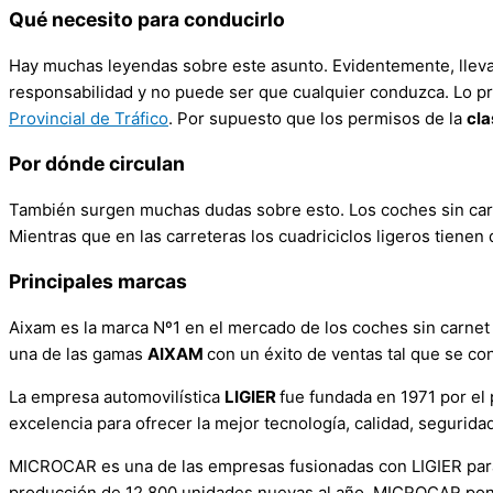
Qué necesito para conducirlo
Hay muchas leyendas sobre este asunto. Evidentemente, llevar
responsabilidad y no puede ser que cualquier conduzca. Lo pr
Provincial de Tráfico
. Por supuesto que los permisos de la
cla
Por dónde circulan
También surgen muchas dudas sobre esto. Los coches sin carne
Mientras que en las carreteras los cuadriciclos ligeros tienen 
Principales marcas
Aixam es la marca Nº1 en el mercado de los coches sin carnet
una de las gamas
AIXAM
con un éxito de ventas tal que se c
La empresa automovilística
LIGIER
fue fundada en 1971 por el 
excelencia para ofrecer la mejor tecnología, calidad, seguridad 
MICROCAR es una de las empresas fusionadas con LIGIER para 
producción de 12.800 unidades nuevas al año, MICROCAR pone s