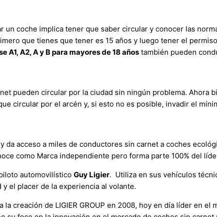
 un coche implica tener que saber circular y conocer las norm
imero que tienes que tener es 15 años y luego tener el permis
se A1, A2, A y B para mayores de 18 años
también pueden condu
t pueden circular por la ciudad sin ningún problema. Ahora bi
que circular por el arcén y, si esto no es posible, invadir el mí
 y da acceso a miles de conductores sin carnet a coches ecológ
onoce como Marca independiente pero forma parte 100% del líde
piloto automovilístico
Guy Ligier
. Utiliza en sus vehículos técn
y el placer de la experiencia al volante.
la creación de LIGIER GROUP en 2008, hoy en día líder en el 
u foco en la innovación en el mercado de coches sin carnet uti