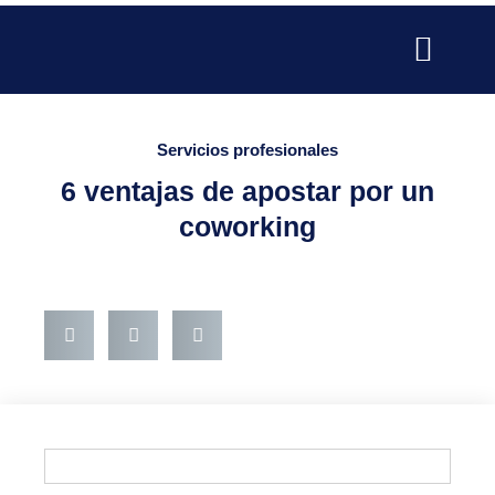
Ir
al
contenido
SERVICIOS PARA EMPRESAS
SERVICIOS PROFESIONALE
PUBLICIDAD Y MARKETING
Servicios profesionales
6 ventajas de apostar por un
coworking