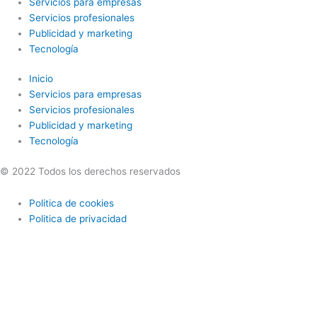
Servicios para empresas
Servicios profesionales
Publicidad y marketing
Tecnología
Inicio
Servicios para empresas
Servicios profesionales
Publicidad y marketing
Tecnología
© 2022 Todos los derechos reservados
Politica de cookies
Politica de privacidad
Utilizamos cookies opcionales para mejorar tu experiencia en
nuestros sitios web, como a través de conexiones en redes sociales,
y para mostrar publicidad personalizada en función de tu actividad
en línea. Si rechazas las cookies opcionales, solo se utilizarán las