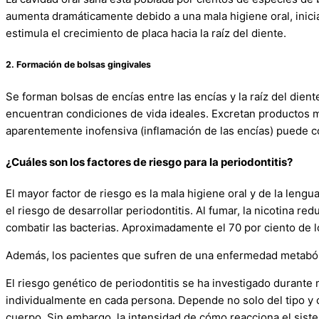
aumenta dramáticamente debido a una mala higiene oral, inicia
estimula el crecimiento de placa hacia la raíz del diente.
2. Formación de bolsas gingivales
Se forman bolsas de encías entre las encías y la raíz del dien
encuentran condiciones de vida ideales. Excretan productos me
aparentemente inofensiva (inflamación de las encías) puede co
¿Cuáles son los factores de riesgo para la periodontitis?
El mayor factor de riesgo es la mala higiene oral y de la le
el riesgo de desarrollar periodontitis. Al fumar, la nicotina r
combatir las bacterias. Aproximadamente el 70 por ciento de
Además, los pacientes que sufren de una enfermedad metabólic
El riesgo genético de periodontitis se ha investigado durante
individualmente en cada persona. Depende no solo del tipo y ca
cuerpo. Sin embargo, la intensidad de cómo reacciona el sis