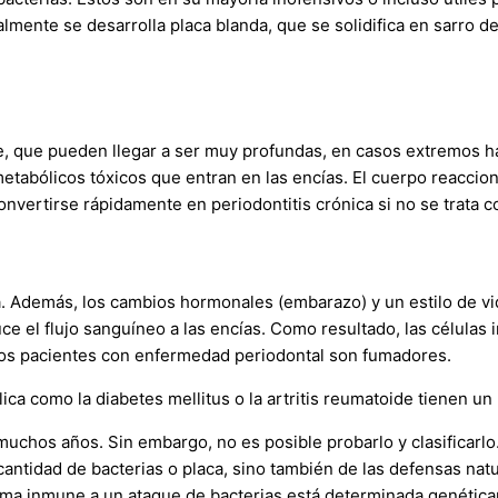
lmente se desarrolla placa blanda, que se solidifica en sarro d
te, que pueden llegar a ser muy profundas, en casos extremos ha
tabólicos tóxicos que entran en las encías. El cuerpo reaccion
nvertirse rápidamente en periodontitis crónica si no se trata c
ngua. Además, los cambios hormonales (embarazo) y un estilo de
educe el flujo sanguíneo a las encías. Como resultado, las célula
 los pacientes con enfermedad periodontal son fumadores.
a como la diabetes mellitus o la artritis reumatoide tienen un
 muchos años. Sin embargo, no es posible probarlo y clasificarl
ntidad de bacterias o placa, sino también de las defensas natur
tema inmune a un ataque de bacterias está determinada genétic