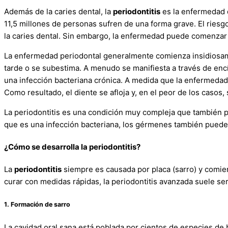
Además de la caries dental, la
periodontitis
es la enfermedad 
11,5 millones de personas sufren de una forma grave. El ries
la caries dental. Sin embargo, la enfermedad puede comenzar
La enfermedad periodontal generalmente comienza insidiosame
tarde o se subestima. A menudo se manifiesta a través de encí
una infección bacteriana crónica. A medida que la enfermedad p
Como resultado, el diente se afloja y, en el peor de los casos, 
La periodontitis es una condición muy compleja que también p
que es una infección bacteriana, los gérmenes también pueden 
¿Cómo se desarrolla la periodontitis?
La
periodontitis
siempre es causada por placa (sarro) y comi
curar con medidas rápidas, la periodontitis avanzada suele ser
1. Formación de sarro
La cavidad oral sana está poblada por cientos de especies de b