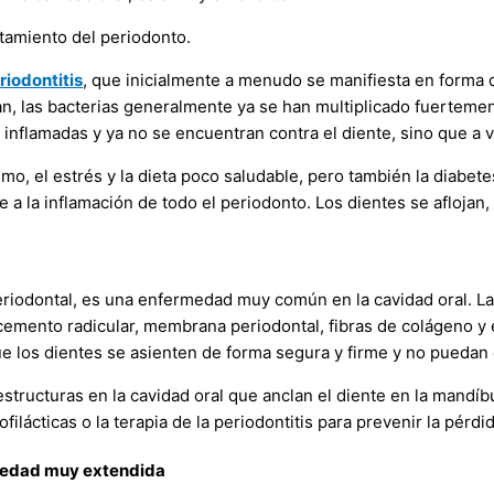
atamiento del periodonto.
riodontitis
, que inicialmente a menudo se manifiesta en forma
an, las bacterias generalmente ya se han multiplicado fuertemen
n inflamadas y ya no se encuentran contra el diente, sino que a
smo, el estrés y la dieta poco saludable, pero también la diabe
 a la inflamación de todo el periodonto. Los dientes se aflojan,
odontal, es una enfermedad muy común en la cavidad oral. Las
 cemento radicular, membrana periodontal, fibras de colágeno y 
ue los dientes se asienten de forma segura y firme y no puedan
estructuras en la cavidad oral que anclan el diente en la mandíb
lácticas o la terapia de la periodontitis para prevenir la pérdi
rmedad muy extendida