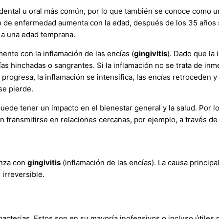
dental u oral más común, por lo que también se conoce como u
go de enfermedad aumenta con la edad, después de los 35 años s
 a una edad temprana.
nte con la inflamación de las encías (
gingivitis
). Dado que la
as hinchadas o sangrantes. Si la inflamación no se trata de inm
rogresa, la inflamación se intensifica, las encías retroceden y
se pierde.
uede tener un impacto en el bienestar general y la salud. Por 
transmitirse en relaciones cercanas, por ejemplo, a través de 
enza con
gingivitis
(inflamación de las encías). La causa principa
 irreversible.
acterias. Estos son en su mayoría inofensivos o incluso útiles 