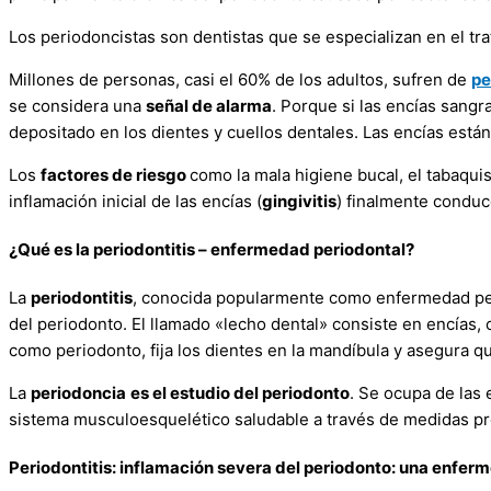
Los periodoncistas son dentistas que se especializan en el tr
Millones de personas, casi el 60% de los adultos, sufren de
pe
se considera una
señal de alarma
. Porque si las encías sangr
depositado en los dientes y cuellos dentales. Las encías está
Los
factores de riesgo
como la mala higiene bucal, el tabaqui
inflamación inicial de las encías (
gingivitis
) finalmente conduce
¿Qué es la periodontitis – enfermedad periodontal?
La
periodontitis
, conocida popularmente como enfermedad peri
del periodonto. El llamado «lecho dental» consiste en encías,
como periodonto, fija los dientes en la mandíbula y asegura q
La
periodoncia
es el estudio del periodonto
. Se ocupa de las 
sistema musculoesquelético saludable a través de medidas profi
Periodontitis: inflamación severa del periodonto: una enfe