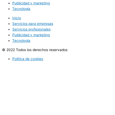
Publicidad y marketing
Tecnología
Inicio
Servicios para empresas
Servicios profesionales
Publicidad y marketing
Tecnología
© 2022 Todos los derechos reservados
Politica de cookies
Politica de privacidad
Utilizamos cookies opcionales para mejorar tu experiencia en
nuestros sitios web, como a través de conexiones en redes
sociales, y para mostrar publicidad personalizada en función de tu
actividad en línea. Si rechazas las cookies opcionales, solo se
utilizarán las cookies necesarias para prestarte nuestros servicios.
Acepto
Política de Privacidad