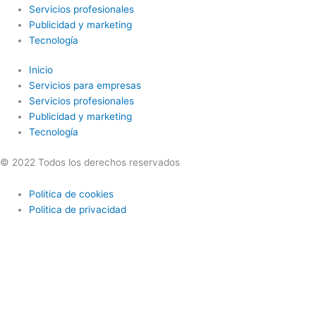
Servicios profesionales
Publicidad y marketing
Tecnología
Inicio
Servicios para empresas
Servicios profesionales
Publicidad y marketing
Tecnología
© 2022 Todos los derechos reservados
Politica de cookies
Politica de privacidad
Utilizamos cookies opcionales para mejorar tu experiencia en
nuestros sitios web, como a través de conexiones en redes sociales,
y para mostrar publicidad personalizada en función de tu actividad
en línea. Si rechazas las cookies opcionales, solo se utilizarán las