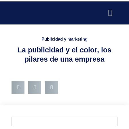
Ir
al
contenido
SERVICIOS PARA EMPRESAS
SERVICIOS PROFESIONALE
PUBLICIDAD Y MARKETING
Publicidad y marketing
La publicidad y el color, los
pilares de una empresa