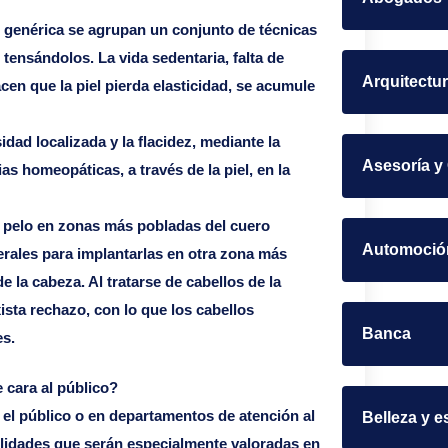
n genérica se agrupan un conjunto de técnicas
 tensándolos. La vida sedentaria, falta de
Arquitectu
acen que la piel pierda elasticidad, se acumule
idad localizada y la flacidez, mediante la
Asesoría y
s homeopáticas, a través de la piel, en la
de pelo en zonas más pobladas del cuero
Automoció
erales para implantarlas en otra zona más
 la cabeza. Al tratarse de cabellos de la
ista rechazo, con lo que los cabellos
Banca
es.
 cara al público?
 el público o en departamentos de atención al
Belleza y e
bilidades que serán especialmente valoradas en