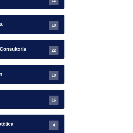
12
ra
10
 Consultoría
22
n
18
16
stética
4