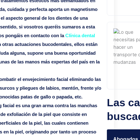
os tratamientos estéticos más demandados en
lida, cuidada y perfecta aporta un magnetismo
 el aspecto general de los dientes de una
 sentido, si vosotros queréis sumaros a esta
s pongáis en contacto con la
Clínica dental
 otras actuaciones bucodentales, ellos están
in duda alguna, supone una buena oportunidad
unas de las manos más expertas del país en la
combatir el envejecimiento facial eliminando las
surcos y pliegues de labios, mentón, frente y/o
 conocidas patas de gallo o papada, etc.
Las ca
g facial es una gran arma contra las manchas
busca
 de exfoliación de la piel que consiste en
erficiales de la piel, las cuales contienen
en la piel, originando por tanto un proceso
Abogados