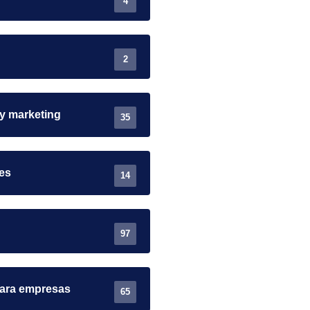
4
2
 y marketing
35
es
14
97
para empresas
65