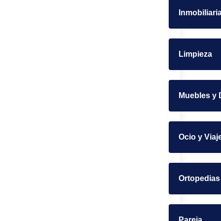
Inmobiliari
Limpieza
Muebles y 
Ocio y Viaj
Ortopedias
Pareja