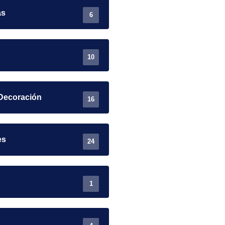
as
6
10
Decoración
16
es
24
1