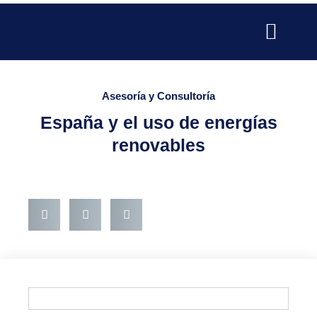
Ir
al
contenido
SERVICIOS PARA EMPRESAS
SERVICIOS PROFESIONALE
PUBLICIDAD Y MARKETING
Asesoría y Consultoría
España y el uso de energías
renovables