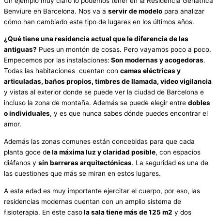
Un ejemplo muy claro lo podemos tener en la Residencia Geriátrica
Benviure en Barcelona. Nos va a
servir de modelo
para analizar
cómo han cambiado este tipo de lugares en los últimos años.
¿Qué tiene una residencia actual que le diferencia de las
antiguas?
Pues un montón de cosas. Pero vayamos poco a poco.
Empecemos por las instalaciones:
Son modernas y acogedoras
.
Todas las habitaciones cuentan con
camas eléctricas y
articuladas, baños propios, timbres de llamada, video vigilancia
y vistas al exterior donde se puede ver la ciudad de Barcelona e
incluso la zona de montaña. Además se puede elegir entre
dobles
o individuales
, y es que nunca sabes dónde puedes encontrar el
amor.
Además las zonas comunes están concebidas para que cada
planta goce d
e la máxima luz y claridad posible
, con espacios
diáfanos y
sin barreras arquitectónicas
. La seguridad es una de
las cuestiones que más se miran en estos lugares.
A esta edad es muy importante ejercitar el cuerpo, por eso, las
residencias modernas cuentan con un amplio sistema de
fisioterapia. En este caso
la sala tiene más de 125 m2
y dos