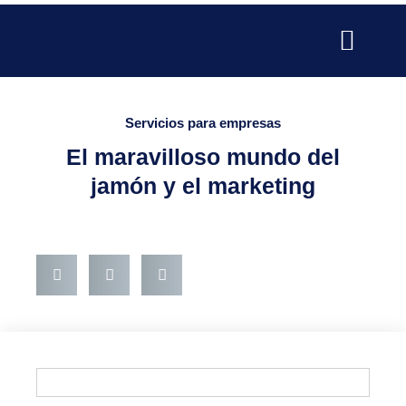
Ir
al
contenido
SERVICIOS PARA EMPRESAS
SERVICIOS PROFESIONALE
PUBLICIDAD Y MARKETING
Servicios para empresas
El maravilloso mundo del
jamón y el marketing