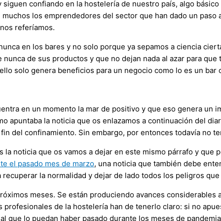
y siguen confiando en la hostelería de nuestro país, algo básic
muchos los emprendedores del sector que han dado un paso ade
 nos referíamos.
 nunca en los bares y no solo porque ya sepamos a ciencia cierta
 nunca de sus productos y que no dejan nada al azar para que 
 ello solo genera beneficios para un negocio como lo es un bar 
entra en un momento la mar de positivo y que eso genera un imp
o apuntaba la noticia que os enlazamos a continuación del diario
l fin del confinamiento. Sin embargo, por entonces todavía no t
s la noticia que os vamos a dejar en este mismo párrafo y que pe
nte el pasado mes de marzo
, una noticia que también debe ente
 recuperar la normalidad y dejar de lado todos los peligros que
próximos meses. Se están produciendo avances considerables a l
profesionales de la hostelería han de tenerlo claro: si no apue
 mal que lo puedan haber pasado durante los meses de pandemia