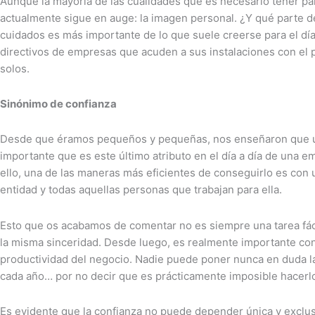
Aunque la mayoría de las cualidades que es necesario tener pa
actualmente sigue en auge: la imagen personal. ¿Y qué parte d
cuidados es más importante de lo que suele creerse para el dí
directivos de empresas que acuden a sus instalaciones con el 
solos.
Sinónimo de confianza
Desde que éramos pequeños y pequeñas, nos enseñaron que uno d
importante que es este último atributo en el día a día de una 
ello, una de las maneras más eficientes de conseguirlo es con u
entidad y todas aquellas personas que trabajan para ella.
Esto que os acabamos de comentar no es siempre una tarea fáci
la misma sinceridad. Desde luego, es realmente importante con
productividad del negocio. Nadie puede poner nunca en duda la
cada año… por no decir que es prácticamente imposible hacerlo.
Es evidente que la confianza no puede depender única y exclu