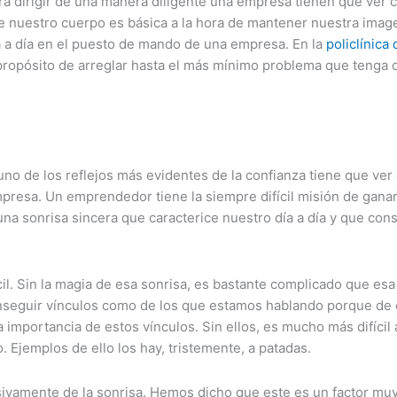
ra dirigir de una manera diligente una empresa tienen que ver
e nuestro cuerpo es básica a la hora de mantener nuestra imag
a a día en el puesto de mando de una empresa. En la
policlínica
propósito de arreglar hasta el más mínimo problema que tenga q
e los reflejos más evidentes de la confianza tiene que ver co
empresa. Un emprendedor tiene la siempre difícil misión de gan
na sonrisa sincera que caracterice nuestro día a día y que cons
l. Sin la magia de esa sonrisa, es bastante complicado que es
seguir vínculos como de los que estamos hablando porque de el
 importancia de estos vínculos. Sin ellos, es mucho más difíci
 Ejemplos de ello los hay, tristemente, a patadas.
sivamente de la sonrisa. Hemos dicho que este es un factor mu