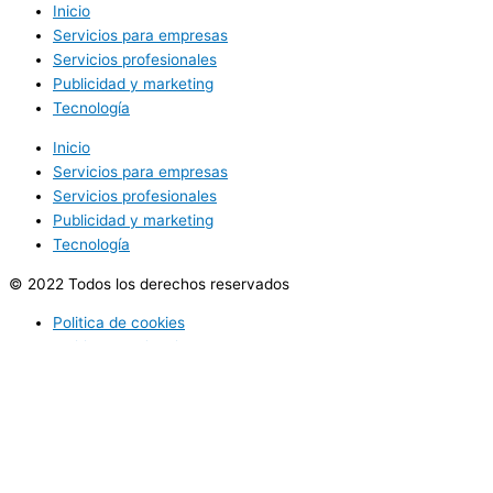
Inicio
Servicios para empresas
Servicios profesionales
Publicidad y marketing
Tecnología
Inicio
Servicios para empresas
Servicios profesionales
Publicidad y marketing
Tecnología
© 2022 Todos los derechos reservados
Politica de cookies
Politica de privacidad
Utilizamos cookies opcionales para mejorar tu experiencia en
nuestros sitios web, como a través de conexiones en redes
sociales, y para mostrar publicidad personalizada en función de tu
actividad en línea. Si rechazas las cookies opcionales, solo se