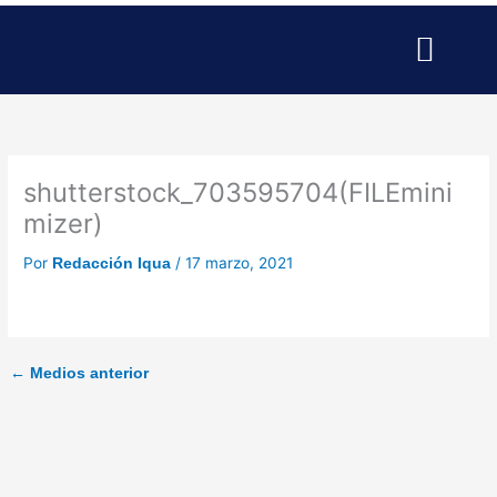
Ir
al
contenido
SERVICIOS PARA EMPRESAS
SERVICIOS PROFESIONALE
PUBLICIDAD Y MARKETING
shutterstock_703595704(FILEmini
mizer)
Por
/
17 marzo, 2021
Redacción Iqua
←
Medios anterior