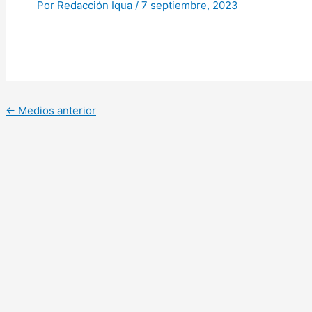
Por
Redacción Iqua
/
7 septiembre, 2023
←
Medios anterior