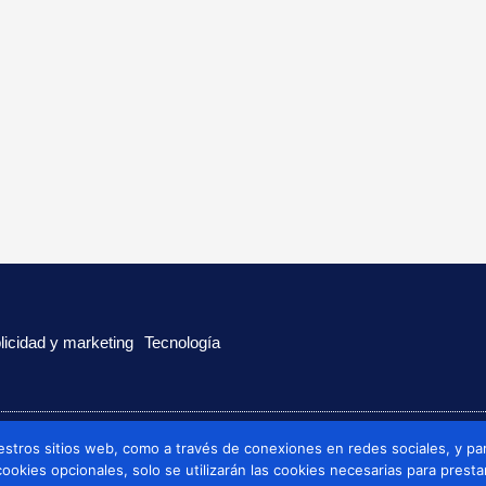
licidad y marketing
Tecnología
estros sitios web, como a través de conexiones en redes sociales, y par
 cookies opcionales, solo se utilizarán las cookies necesarias para presta
Politica de cookies
Politica de privacidad