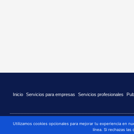
Inicio
Servicios para empresas
Servicios profesionales
Pub
Utilizamos cookies opcionales para mejorar tu experiencia en nu
© 2022 Todos los derechos reservados
línea. Si rechazas las