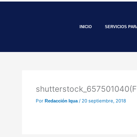
Ir
al
contenido
INICIO
SERVICIOS PA
shutterstock_657501040(F
Por
/
20 septiembre, 2018
Redacción Iqua