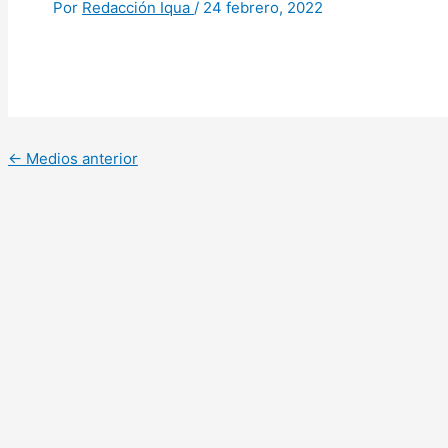
Por
Redacción Iqua
/
24 febrero, 2022
←
Medios anterior