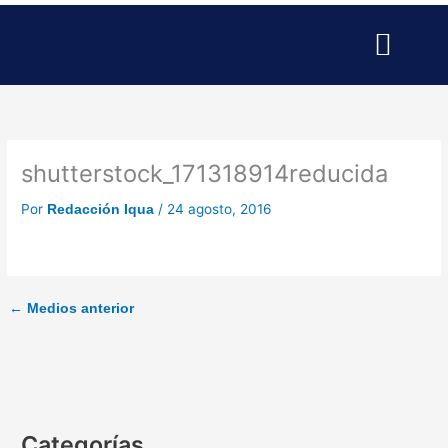
Ir
al
contenido
SERVICIOS PARA EMPRESAS
SERVICIOS PROFESIONALE
PUBLICIDAD Y MARKETING
shutterstock_171318914reducida
Por
/
24 agosto, 2016
Redacción Iqua
←
Medios anterior
Categorías