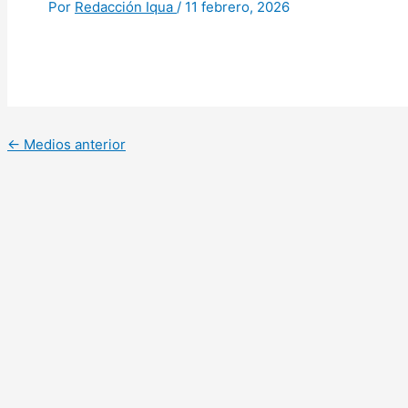
Por
Redacción Iqua
/
11 febrero, 2026
←
Medios anterior