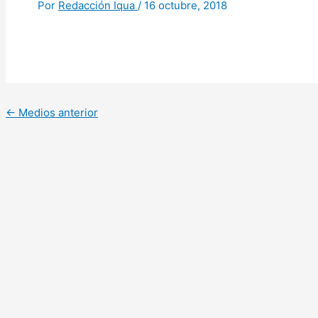
Por
Redacción Iqua
/
16 octubre, 2018
←
Medios anterior