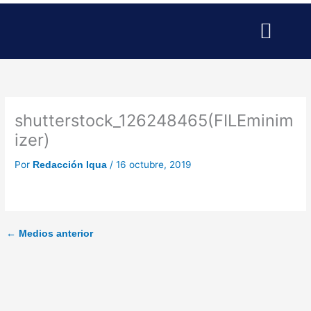
Ir
al
contenido
SERVICIOS PARA EMPRESAS
SERVICIOS PROFESIONALE
PUBLICIDAD Y MARKETING
shutterstock_126248465(FILEminim
izer)
Por
/
16 octubre, 2019
Redacción Iqua
←
Medios anterior