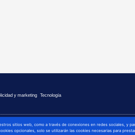
licidad y marketing
Tecnología
estros sitios web, como a través de conexiones en redes sociales, y par
 cookies opcionales, solo se utilizarán las cookies necesarias para presta
Politica de cookies
Politica de privacidad