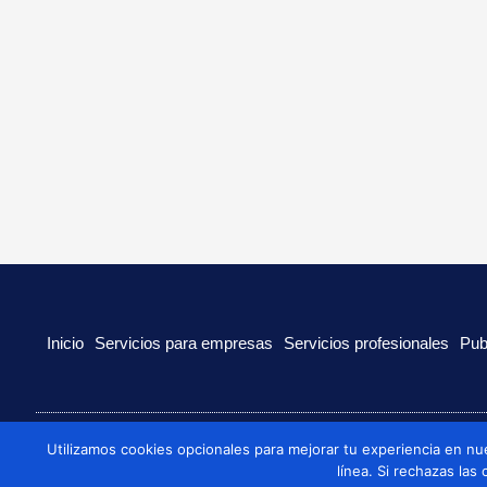
Inicio
Servicios para empresas
Servicios profesionales
Pub
Utilizamos cookies opcionales para mejorar tu experiencia en nu
© 2022 Todos los derechos reservados
línea. Si rechazas las