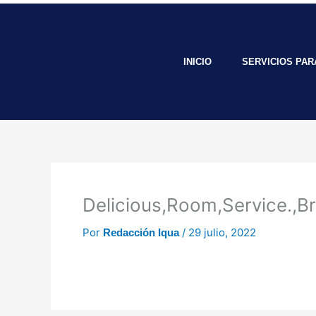
Ir
al
contenido
INICIO
SERVICIOS PA
Delicious,Room,Service.,Br
Por
/
29 julio, 2022
Redacción Iqua