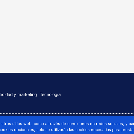
licidad y marketing
Tecnología
estros sitios web, como a través de conexiones en redes sociales, y par
 cookies opcionales, solo se utilizarán las cookies necesarias para presta
Politica de cookies
Politica de privacidad