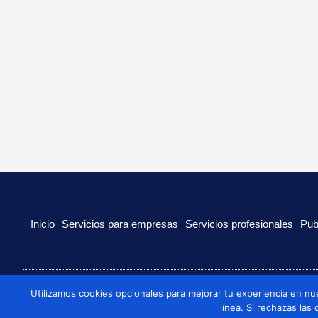
Inicio
Servicios para empresas
Servicios profesionales
Pub
Utilizamos cookies opcionales para mejorar tu experiencia en nu
© 2022 Todos los derechos reservados
línea. Si rechazas las