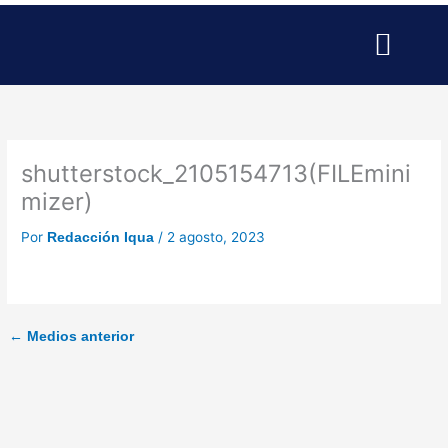
Ir
al
contenido
SERVICIOS PARA EMPRESAS
SERVICIOS PROFESIONALE
PUBLICIDAD Y MARKETING
shutterstock_2105154713(FILEmini
mizer)
Por
/
2 agosto, 2023
Redacción Iqua
←
Medios anterior