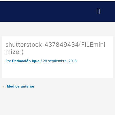
Ir
al
contenido
SERVICIOS PARA EMPRESAS
SERVICIOS PROFESIONALE
PUBLICIDAD Y MARKETING
shutterstock_437849434(FILEmini
mizer)
Por
/
28 septiembre, 2018
Redacción Iqua
←
Medios anterior