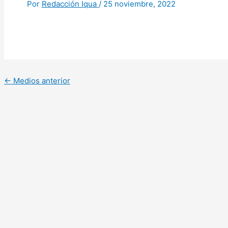
Por
Redacción Iqua
/
25 noviembre, 2022
←
Medios anterior