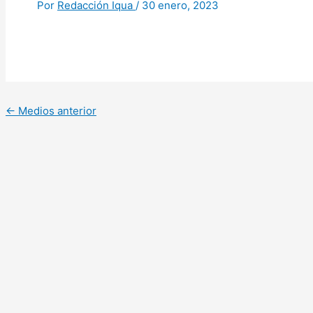
Por
Redacción Iqua
/
30 enero, 2023
←
Medios anterior