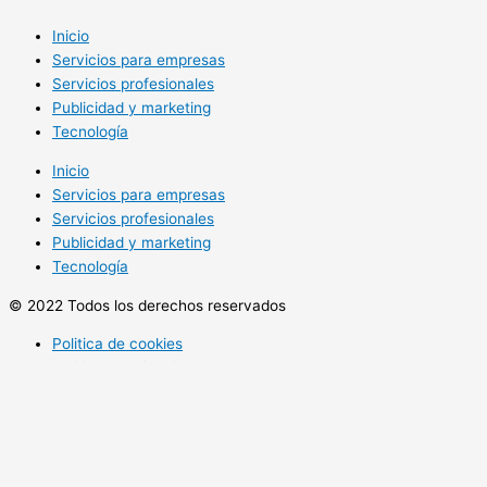
Inicio
Servicios para empresas
Servicios profesionales
Publicidad y marketing
Tecnología
Inicio
Servicios para empresas
Servicios profesionales
Publicidad y marketing
Tecnología
© 2022 Todos los derechos reservados
Politica de cookies
Politica de privacidad
Utilizamos cookies opcionales para mejorar tu experiencia en
nuestros sitios web, como a través de conexiones en redes
sociales, y para mostrar publicidad personalizada en función de tu
actividad en línea. Si rechazas las cookies opcionales, solo se