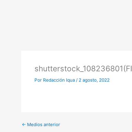
Ir
al
contenido
shutterstock_108236801(F
Por
Redacción Iqua
/
2 agosto, 2022
←
Medios anterior