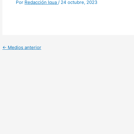
Por
Redacción Iqua
/
24 octubre, 2023
←
Medios anterior