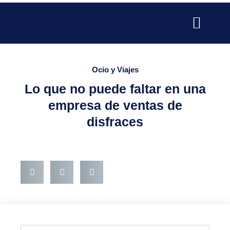
Ir
al
contenido
SERVICIOS PARA EMPRESAS
SERVICIOS PROFESIONALE
PUBLICIDAD Y MARKETING
Ocio y Viajes
Lo que no puede faltar en una
empresa de ventas de
disfraces