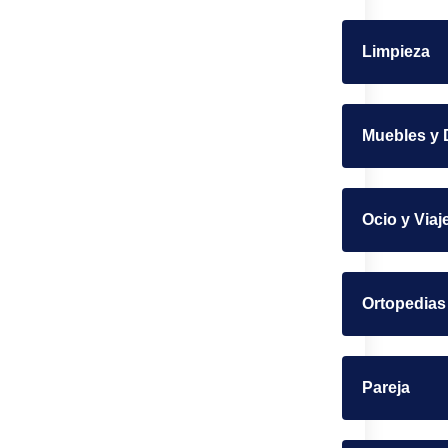
Limpieza
Muebles y 
Ocio y Viaj
Ortopedias
Pareja