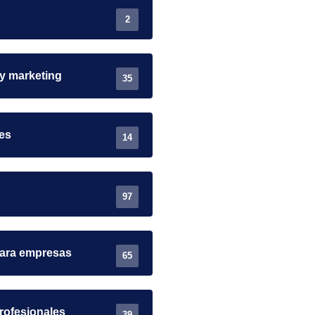
2
 y marketing
35
es
14
97
para empresas
65
rofesionales
39