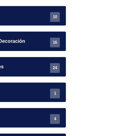
10
Decoración
16
es
24
1
4