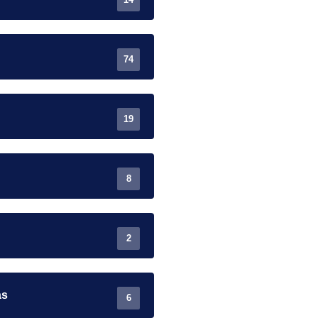
74
19
8
2
as
6