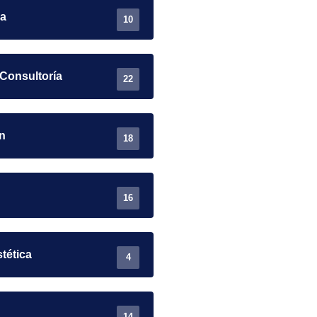
ra
10
 Consultoría
22
n
18
16
stética
4
14