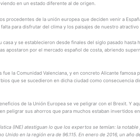
iviendo en un estado diferente al de origen.
os procedentes de la unión europea que deciden venir a España
ta para disfrutar del clima y los paisajes de nuestro atractivo t
casa y se establecieron desde finales del siglo pasado hasta 
icas apostaron por el mercado español de costa, abriendo super
s fue la Comunidad Valenciana, y en concreto Alicante famosa p
ios que se sucedieron en dicha ciudad como consecuencia direc
 beneficios de la Unión Europea se ve peligrar con el Brexit. Y 
 ven peligrar sus ahorros que para muchos estaban invertidos e
dística (INE) atestiguan lo que los expertos se temían: la notable
no Unido en la región era de 96.115. En enero de 2016, un año 