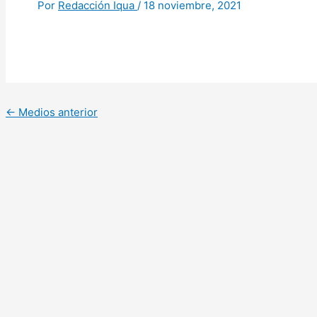
Por
Redacción Iqua
/
18 noviembre, 2021
←
Medios anterior